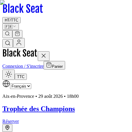
HT
/
TTC
🇫🇷
Connexion / S'inscrire
Panier
TTC
Aix-en-Provence •
29 août 2026 • 18h00
Trophée des Champions
Réserver