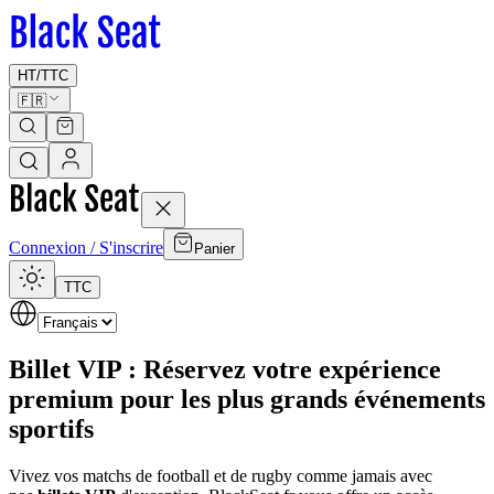
HT
/
TTC
🇫🇷
Connexion / S'inscrire
Panier
TTC
Billet VIP : Réservez votre expérience
premium pour les plus grands événements
sportifs
Vivez vos matchs de football et de rugby comme jamais avec