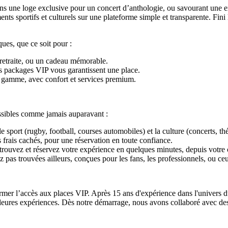
ans une loge exclusive pour un concert d’anthologie, ou savourant une
nts sportifs et culturels sur une plateforme simple et transparente. Fini
ques, que ce soit pour :
a retraite, ou un cadeau mémorable.
os packages VIP vous garantissent une place.
de gamme, avec confort et services premium.
cessibles comme jamais auparavant :
 sport (rugby, football, courses automobiles) et la culture (concerts, t
 frais cachés, pour une réservation en toute confiance.
, trouvez et réservez votre expérience en quelques minutes, depuis votr
 pas trouvées ailleurs, conçues pour les fans, les professionnels, ou ce
rmer l’accès aux places VIP. Après 15 ans d'expérience dans l'univers du
eures expériences. Dès notre démarrage, nous avons collaboré avec des