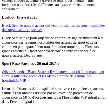
valeurs et notre actualité à travers le regard des médias – une
invitation à explorer les différentes analyses et récits qui nous
concernent.
Ecofoot, 15 avril 2025 :
Black Seat, le nouvel acteur qui veut booster les revenus hospitalités
des organisations sportives
Black Seat se fixe pour objectif de contribuer significativement à la
croissance des revenus hospitalités des acteurs du sport et de la
culture en participant à leur transformation numérique. Plusieurs
grands acteurs du sport ont déjà décidé de faire confiance à ce
nouvel acteur. Décryptage.
Sport Buzz Business, 20 mai 2025 :
Olivier Spaeth – Black Seat : « Il y a souvent un chaînon manquant
entre la billetterie sèche et les offres d’entrée de gamme des
hospitalités VIP. »
Le marché français de l’hospitalité sportive est en pleine expansion,
estimé à 650 millions d’euros par an, avec une projection de
croissance de 50 % d’ici trois ans. Et si l’hospitalité VIP entrait enfin
dans l’ère du digital ?